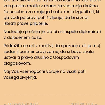
Kot že tolikokrat se zopet obračam na vse vas in
vas prosim molite z mano za vso mojo družino,
še posebno za mojega brata ker je izgubil nit, ki
ga vodi po pravi poti življenja, da bi si znal
izbrati prave prijatelje.
Naslednja prošnja je, da bi mi uspelo diplomirati
v določenem času.
Pridružite se mi v molitvi, da spoznam, ali je moj
sedanji partner pravi zame, da si bova znala
ustvariti pravo družino z Gospodovim
blagoslovom.
Naj Vas vsemogočni varuje na vsaki poti
vašega življenja.
Navigacija
prispevka