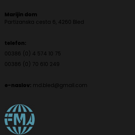
Marijin dom
Partizanska cesta 6, 4260 Bled
telefon:
00386 (0) 4 574 10 75
00386 (0) 70 610 249
e-naslov:
md.bled@gmail.com