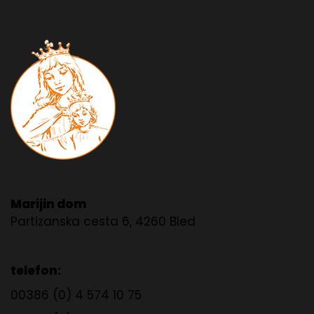
Marijin dom
Partizanska cesta 6, 4260 Bled
telefon:
00386 (0) 4 574 10 75