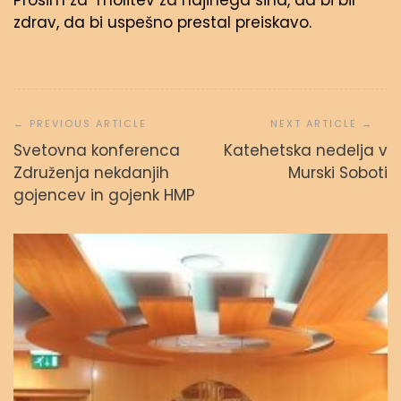
Prosim za molitev za najinega sina, da bi bil
zdrav, da bi uspešno prestal preiskavo.
Navigacija
prispevka
Svetovna konferenca
Katehetska nedelja v
Združenja nekdanjih
Murski Soboti
gojencev in gojenk HMP