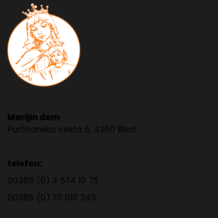
Marijin dom
Partizanska cesta 6, 4260 Bled
telefon:
00386 (0) 4 574 10 75
00386 (0) 70 610 249