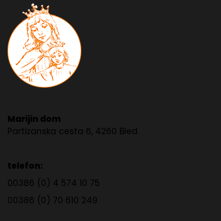
Marijin dom
Partizanska cesta 6, 4260 Bled
telefon:
00386 (0) 4 574 10 75
00386 (0) 70 610 249