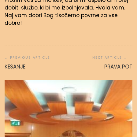
Prosim vas za molitev, da bi mi uspelo čim prej
dobiti službo, ki bi me izpolnjevala. Hvala vam.
Naj vam dobri Bog tisočerno povrne za vse
dobro!
Navigacija
prispevka
KESANJE
PRAVA POT