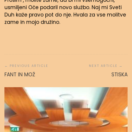
Prosim , molite zame, da bi mi vsemogočni,
usmiljeni Oče podaril novo službo. Naj mi Sveti
Duh kaže pravo pot do nje. Hvala za vse molitve
zame in mojo družino.
Navigacija
prispevka
FANT IN MOŽ
STISKA