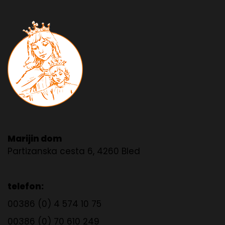
Marijin dom
Partizanska cesta 6, 4260 Bled
telefon:
00386 (0) 4 574 10 75
00386 (0) 70 610 249