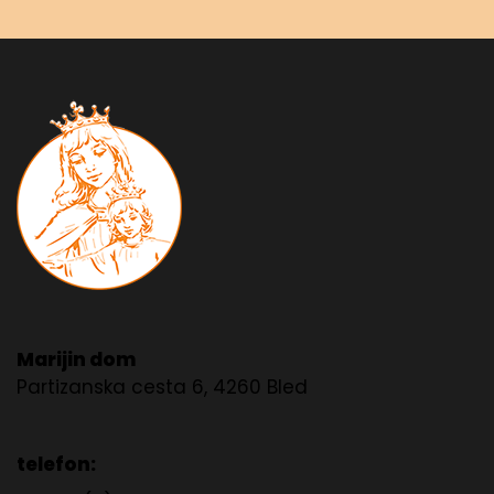
Marijin dom
Partizanska cesta 6, 4260 Bled
telefon: