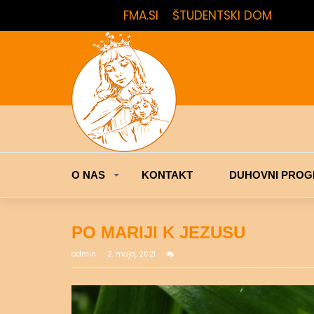
FMA.SI
ŠTUDENTSKI DOM
O NAS
KONTAKT
DUHOVNI PROG
PO MARIJI K JEZUSU
admin
2. maja, 2021