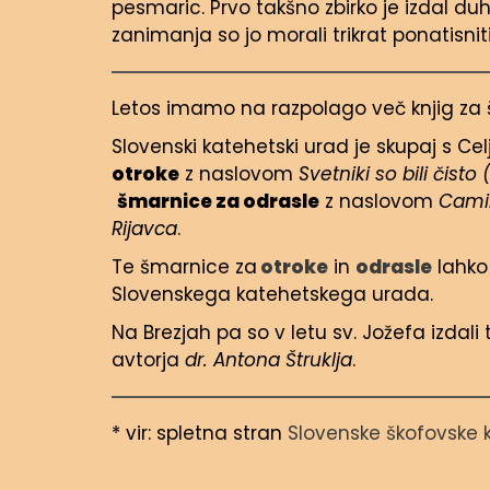
pesmaric. Prvo takšno zbirko je izdal duh
zanimanja so jo morali trikrat ponatisniti
Letos imamo na razpolago več knjig za 
Slovenski katehetski urad je skupaj s Cel
otroke
z naslovom
Svetniki so bili čisto
šmarnice za odrasle
z naslovom
Camin
Rijavca
.
Te šmarnice za
otroke
in
odrasle
lahko 
Slovenskega katehetskega urada.
Na Brezjah pa so v letu sv. Jožefa izdal
avtorja
dr. Antona Štruklja
.
* vir: spletna stran
Slovenske škofovske 