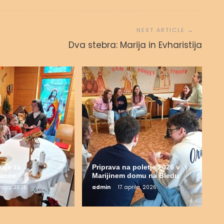
Dva stebra: Marija in Evharistija
aje za
Priprava na poletje 2026 v
jance
Marijinem domu na Bledu
maja, 2026
admin
17. aprila, 2026