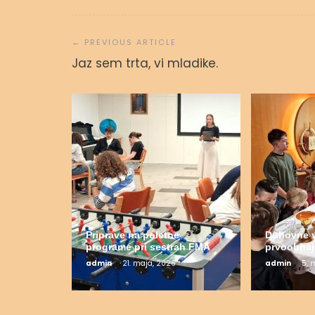
Navigacija
prispevka
Jaz sem trta, vi mladike.
Priprave na poletne
Duhovne v
programe pri sestrah FMA
prvoobha
admin
21. maja, 2026
admin
5. 