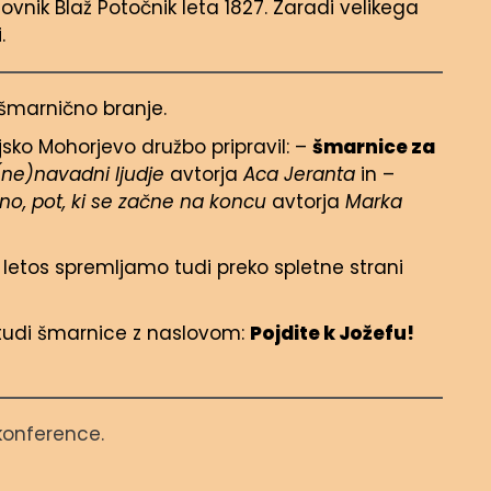
ovnik Blaž Potočnik leta 1827. Zaradi velikega
.
šmarnično branje.
jsko Mohorjevo družbo pripravil: –
šmarnice za
 (ne)navadni ljudje
avtorja
Aca Jeranta
in –
o, pot, ki se začne na koncu
avtorja
Marka
letos spremljamo tudi preko spletne strani
i tudi šmarnice z naslovom:
Pojdite k Jožefu!
konference.