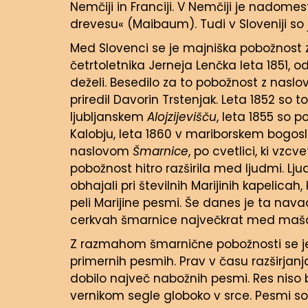
Nemčiji in Franciji. V Nemčiji je nado
drevesu« (Maibaum). Tudi v Sloveniji so j
Med Slovenci se je majniška pobožnost
četrtoletnika Jerneja Lenčka leta 1851, od
deželi. Besedilo za to pobožnost z nas
priredil Davorin Trstenjak. Leta 1852 so 
ljubljanskem
Alojzijevišču
, leta 1855 so 
Kalobju, leta 1860 v mariborskem bogoslov
naslovom
Šmarnice
, po cvetlici, ki vz
pobožnost hitro razširila med ljudmi. Ljud
obhajali pri številnih Marijinih kapelicah, 
peli Marijine pesmi. Še danes je ta na
cerkvah šmarnice največkrat med maš
Z razmahom šmarnične pobožnosti se j
primernih pesmih. Prav v času razširjan
dobilo največ nabožnih pesmi. Res niso 
vernikom segle globoko v srce. Pesmi so zač