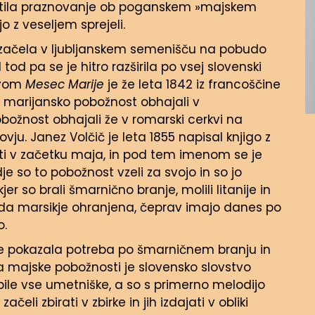
mestila praznovanje ob poganskem »majskem
o z veseljem sprejeli.
 začela v ljubljanskem semenišču na pobudo
 tod pa se je hitro razširila po vsej slovenski
lovom
Mesec Marije
je že leta 1842 iz francoščine
to marijansko pobožnost obhajali v
pobožnost obhajali že v romarski cerkvi na
ju. Janez Volčič je leta 1855 napisal knjigo z
cveti v začetku maja, in pod tem imenom se je
je so to pobožnost vzeli za svojo in so jo
kjer so brali šmarnično branje, molili litanije in
vada marsikje ohranjena, čeprav imajo danes po
o.
e pokazala potreba po šmarničnem branju in
ja majske pobožnosti je slovensko slovstvo
bile vse umetniške, a so s primerno melodijo
eli zbirati v zbirke in jih izdajati v obliki