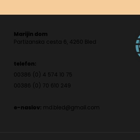
Marijin dom
Partizanska cesta 6, 4260 Bled
telefon:
00386 (0) 4 574 10 75
00386 (0) 70 610 249
e-naslov:
md.bled@gmail.com