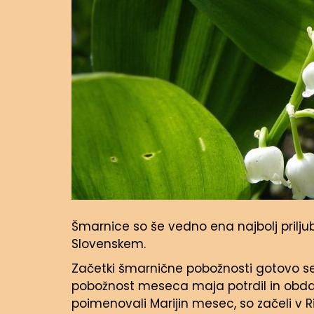
Šmarnice so še vedno ena najbolj priljub
Slovenskem.
Začetki šmarnične pobožnosti gotovo segaj
pobožnost meseca maja potrdil in obdaril
poimenovali Marijin mesec, so začeli v Rimu