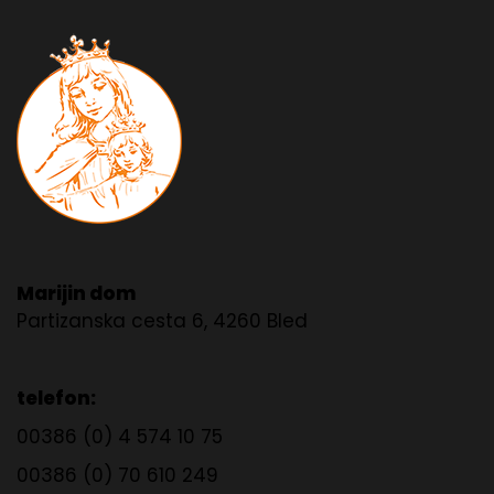
Marijin dom
Partizanska cesta 6, 4260 Bled
telefon:
00386 (0) 4 574 10 75
00386 (0) 70 610 249