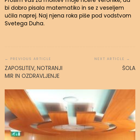
Prosim vas za molitev moje hčere Veronike, da
bi dobro pisala matematiko in se z veseljem
učila naprej. Naj njena roka piše pod vodstvom
Svetega Duha.
Navigacija
prispevka
ZAPOSLITEV, NOTRANJI
ŠOLA
MIR IN OZDRAVLJENJE