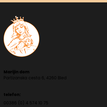
Marijin dom
Partizanska cesta 6, 4260 Bled
telefon:
00386 (0) 4 574 10 75