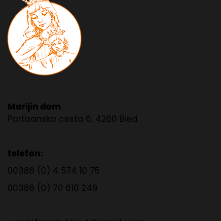
Marijin dom
Partizanska cesta 6, 4260 Bled
telefon:
00386 (0) 4 574 10 75
00386 (0) 70 610 249