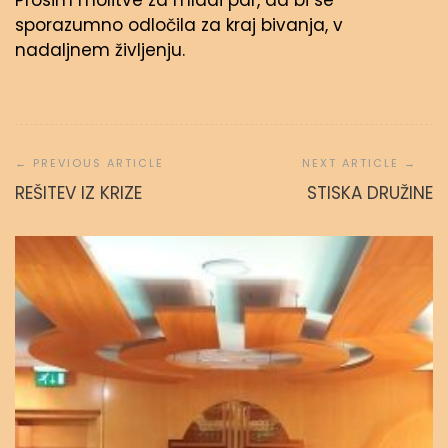
Prosim molitve za mladi par, da bi se
sporazumno odločila za kraj bivanja, v
nadaljnem življenju.
Navigacija
prispevka
REŠITEV IZ KRIZE
STISKA DRUŽINE