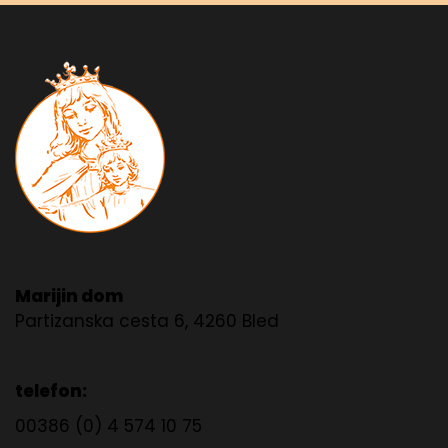
Marijin dom
Partizanska cesta 6, 4260 Bled
telefon:
00386 (0) 4 574 10 75