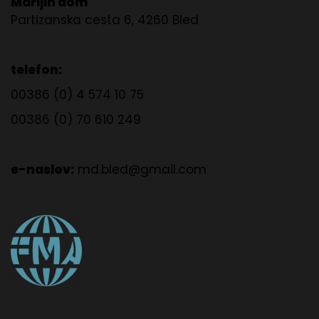
Marijin dom
Partizanska cesta 6, 4260 Bled
telefon:
00386 (0) 4 574 10 75
00386 (0) 70 610 249
e-naslov:
md.bled@gmail.com