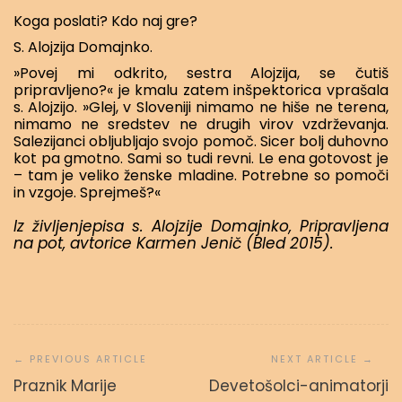
Koga poslati? Kdo naj gre?
S. Alojzija Domajnko.
»Povej mi odkrito, sestra Alojzija, se čutiš
pripravljeno?« je kmalu zatem inšpektorica vprašala
s. Alojzijo. »Glej, v Sloveniji nimamo ne hiše ne terena,
nimamo ne sredstev ne drugih virov vzdrževanja.
Salezijanci obljubljajo svojo pomoč. Sicer bolj duhovno
kot pa gmotno. Sami so tudi revni. Le ena gotovost je
– tam je veliko ženske mladine. Potrebne so pomoči
in vzgoje. Sprejmeš?«
Iz življenjepisa s. Alojzije Domajnko, Pripravljena
na pot, avtorice Karmen Jenič (Bled 2015).
Navigacija
prispevka
Praznik Marije
Devetošolci-animatorji