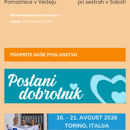
ALI SE DARUJEM?
Pomočnice v Veržeju
pri sestrah v Soboti
admin
2. februarja, 2020
MESEC SALEZIJANSKIH SVETNIKOV
admin
17. januarja, 2020
BLAGOSLOVLJEN BOŽIČ
admin
25. decembra, 2019
PODPRITE NAŠE POSLANSTVO