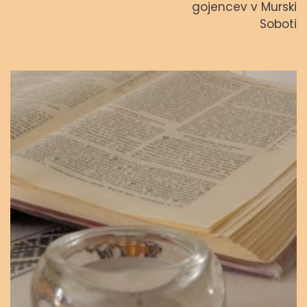
gojencev v Murski
Svetopisemske urice
Soboti
admin
23. septembra, 2023