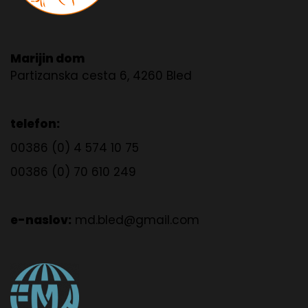
Marijin dom
Partizanska cesta 6, 4260 Bled
telefon:
00386 (0) 4 574 10 75
00386 (0) 70 610 249
e-naslov:
md.bled@gmail.com