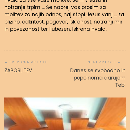
Hvala za vse vaše molitve. Sem v stiski in
notranje trpim … Še naprej vas prosim za
molitev za najih odnos, naj stopi Jezus vanj … za
bližino, odkritost, pogovor, iskrenost, notranji mir
in povezanost ter ljubezen. Iskrena hvala.
Navigacija
prispevka
ZAPOSLITEV
Danes se svobodno in
popolnoma darujem
Tebi