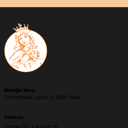
Marijin dom
Partizanska cesta 6, 4260 Bled
telefon:
00386 (0) 4 574 10 75