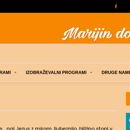
RAMI
IZOBRAŽEVALNI PROGRAMI
DRUGE NAME
… naj Jezus z mirom, ljubeznijo, bližino stopi v