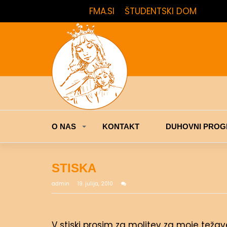
FMA.SI
ŠTUDENTSKI DOM
O NAS
KONTAKT
DUHOVNI PROG
STISKA
admin
19. julija, 2010
V stiski prosim za molitev za moje težave