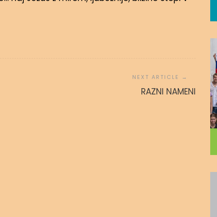
 povezanost
ZA SINA
RAZNI NAMENI
 avgusta, 2020
admin
15. novembra, 2016