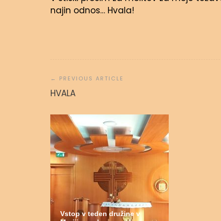
najin odnos… Hvala!
Navigacija
prispevka
Molitvena
HVALA
admin
31.
Vstop v teden družine v