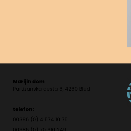
Marijin dom
Partizanska cesta 6, 4260 Bled
telefon:
00386 (0) 4 574 10 75
00386 (0) 70 610 249