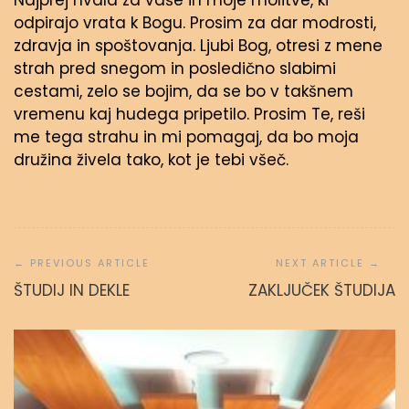
Najprej hvala za vaše in moje molitve, ki
odpirajo vrata k Bogu. Prosim za dar modrosti,
zdravja in spoštovanja. Ljubi Bog, otresi z mene
strah pred snegom in posledično slabimi
cestami, zelo se bojim, da se bo v takšnem
vremenu kaj hudega pripetilo. Prosim Te, reši
me tega strahu in mi pomagaj, da bo moja
družina živela tako, kot je tebi všeč.
Navigacija
prispevka
ŠTUDIJ IN DEKLE
ZAKLJUČEK ŠTUDIJA