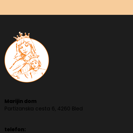
Marijin dom
Partizanska cesta 6, 4260 Bled
telefon: