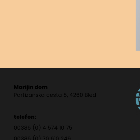
Marijin dom
Partizanska cesta 6, 4260 Bled
telefon:
00386 (0) 4 574 10 75
00386 (0) 70 610 249