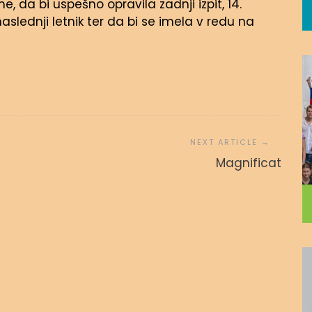
, da bi uspešno opravila zadnji izpit, 14.
aslednji letnik ter da bi se imela v redu na
 povezanost
ZA SINA
Magnificat
 avgusta, 2020
admin
15. novembra, 2016