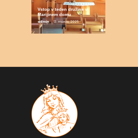
Vstop v teden družine v
Marijinem domu
admin
13. marca, 2025