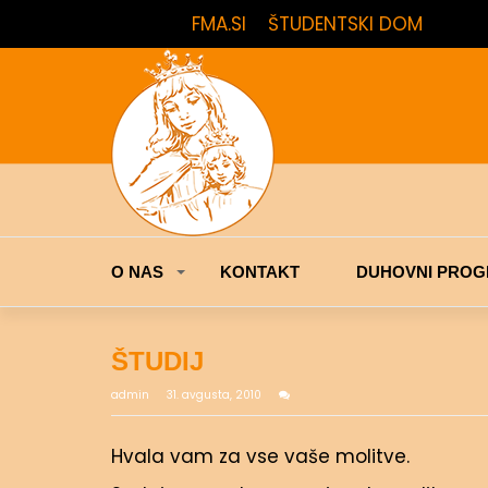
FMA.SI
ŠTUDENTSKI DOM
O NAS
KONTAKT
DUHOVNI PROG
ŠTUDIJ
admin
31. avgusta, 2010
Hvala vam za vse vaše molitve.