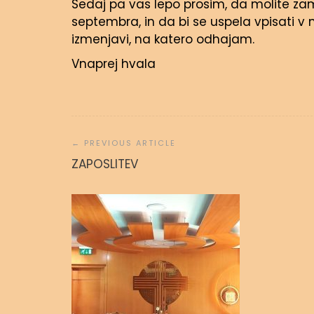
Sedaj pa vas lepo prosim, da molite zame
septembra, in da bi se uspela vpisati v n
izmenjavi, na katero odhajam.
Vnaprej hvala
Navigacija
prispevka
Molitvena
ZAPOSLITEV
admin
31.