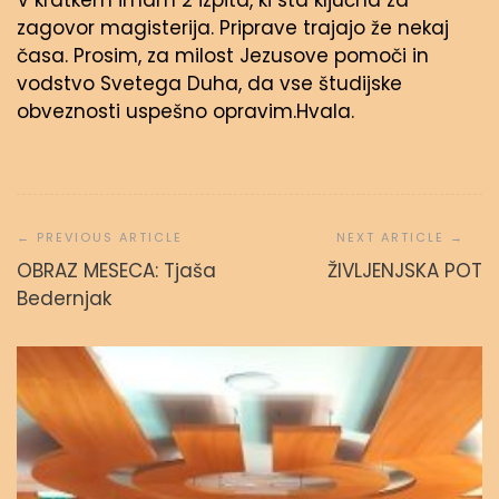
V kratkem imam 2 izpita, ki sta ključna za
zagovor magisterija. Priprave trajajo že nekaj
časa. Prosim, za milost Jezusove pomoči in
vodstvo Svetega Duha, da vse študijske
obveznosti uspešno opravim.Hvala.
Navigacija
prispevka
OBRAZ MESECA: Tjaša
ŽIVLJENJSKA POT
Bedernjak