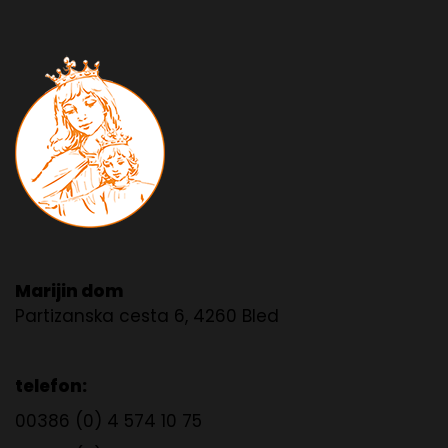
Marijin dom
Partizanska cesta 6, 4260 Bled
telefon:
00386 (0) 4 574 10 75