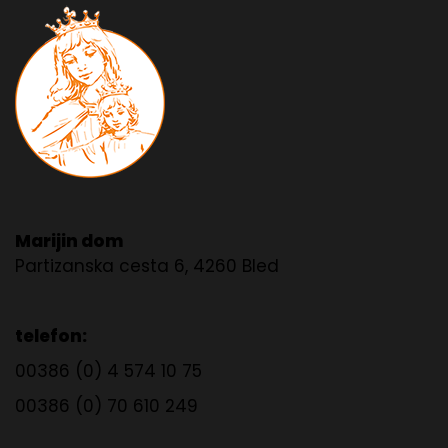
Marijin dom
Partizanska cesta 6, 4260 Bled
telefon:
00386 (0) 4 574 10 75
00386 (0) 70 610 249