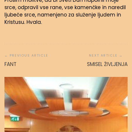
Prosim molitve, da bi Sveti Duh napolnil moje
srce, odpravil vse rane, vse kamenčke in naredil
ljubeče srce, namenjeno za služenje ljudem in
Kristusu. Hvala.
Navigacija
prispevka
FANT
SMISEL ŽIVLJENJA