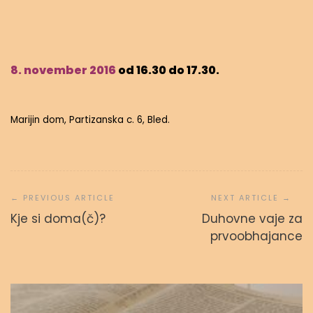
8. november
2016
od 16.30 do 17.30.
Marijin dom, Partizanska c. 6, Bled.
Navigacija
prispevka
Kje si doma(č)?
Duhovne vaje za
Svetopisemske urice
prvoobhajance
admin
23. septembra, 2023