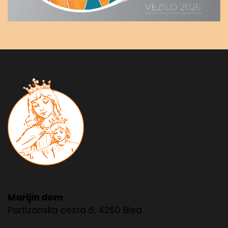
Marijin dom
Partizanska cesta 6, 4260 Bled