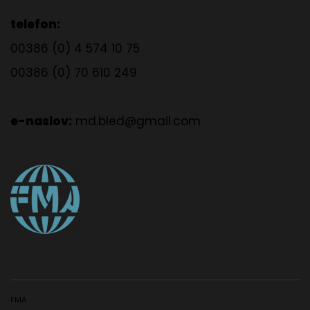
telefon:
00386 (0) 4 574 10 75
00386 (0) 70 610 249
e-naslov:
md.bled@gmail.com
FMA