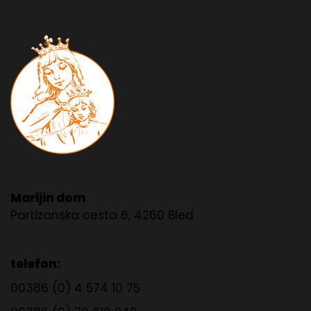
Marijin dom
Partizanska cesta 6, 4260 Bled
telefon:
00386 (0) 4 574 10 75