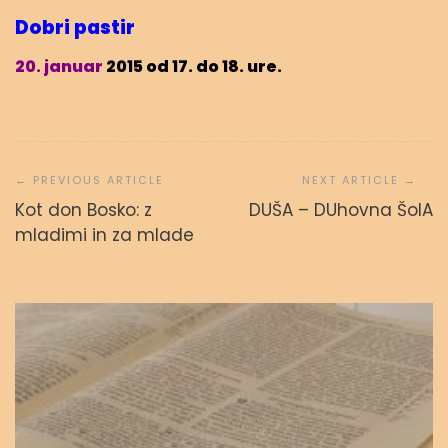
Dobri pastir
20. januar
2015 od 17. do 18. ure.
Navigacija
prispevka
Kot don Bosko: z
DUŠA – DUhovna ŠolA
Svetopisemske urice
mladimi in za mlade
admin
23. septembra, 2023