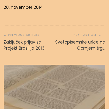
28. november 2014
Navigacija
prispevka
Zaključek prijav za
Svetopisemske urice na
Svetopisemske urice
Projekt Brazilija 2013
Gornjem trgu
admin
23. septembra, 2023