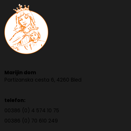
Marijin dom
Partizanska cesta 6, 4260 Bled
telefon:
00386 (0) 4 574 10 75
00386 (0) 70 610 249