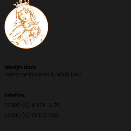
Marijin dom
Partizanska cesta 6, 4260 Bled
telefon:
00386 (0) 4 574 10 75
00386 (0) 70 610 249