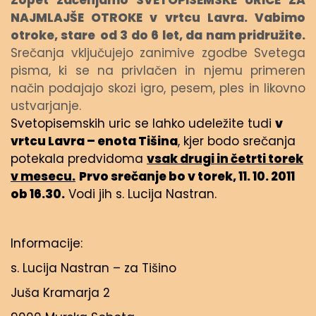
Zopet začenjamo SVETOPISEMSKE URICE ZA
NAJMLAJŠE OTROKE v vrtcu Lavra. Vabimo
otroke, stare
od 3 do 6 let, da nam pridružite.
Srečanja vključujejo zanimive zgodbe Svetega
pisma, ki se na privlačen in njemu primeren
način podajajo skozi igro, pesem, ples in likovno
ustvarjanje.
Svetopisemskih uric se lahko udeležite tudi
v
vrtcu Lavra – enota Tišina
, kjer bodo srečanja
potekala predvidoma
vsak drugi in četrti torek
v mesecu.
Prvo srečanje bo v torek, 11. 10. 2011
ob 16.30.
Vodi jih s. Lucija Nastran.
Informacije:
s. Lucija Nastran – za Tišino
Juša Kramarja 2