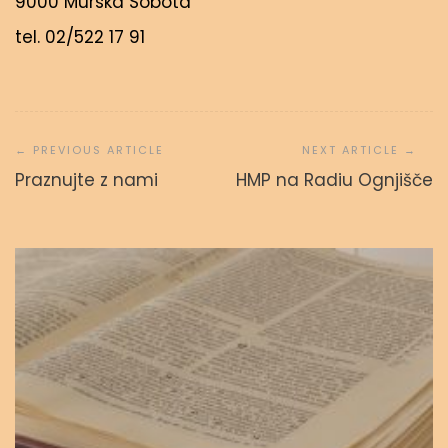
9000 Murska Sobota
tel. 02/522 17 91
Navigacija
prispevka
Svetopisemske urice
Praznujte z nami
HMP na Radiu Ognjišče
admin
23. septembra, 2023