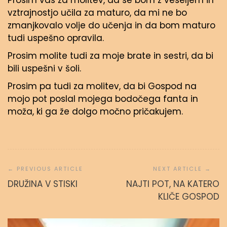
Prosim vas za molitev, da se bom z veseljem in
vztrajnostjo učila za maturo, da mi ne bo
zmanjkovalo volje do učenja in da bom maturo
tudi uspešno opravila.
Prosim molite tudi za moje brate in sestri, da bi
bili uspešni v šoli.
Prosim pa tudi za molitev, da bi Gospod na
mojo pot poslal mojega bodočega fanta in
moža, ki ga že dolgo močno pričakujem.
Navigacija
prispevka
DRUŽINA V STISKI
NAJTI POT, NA KATERO
KLIČE GOSPOD