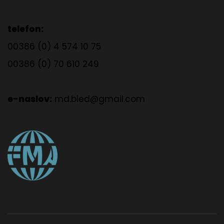
telefon:
00386 (0) 4 574 10 75
00386 (0) 70 610 249
e-naslov:
md.bled@gmail.com