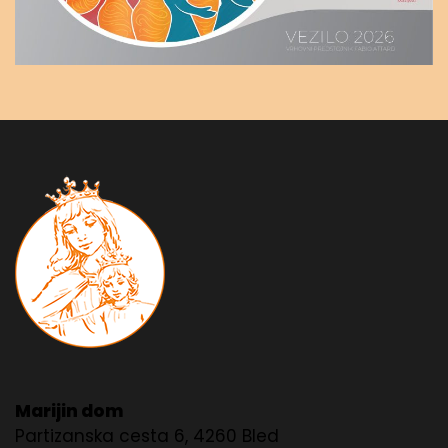
Marijin dom
Partizanska cesta 6, 4260 Bled