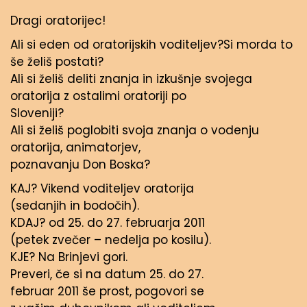
Dragi oratorijec!
Ali si eden od oratorijskih voditeljev?Si morda to
še želiš postati?
Ali si želiš deliti znanja in izkušnje svojega
oratorija z ostalimi oratoriji po
Sloveniji?
Ali si želiš poglobiti svoja znanja o vodenju
oratorija, animatorjev,
poznavanju Don Boska?
KAJ? Vikend voditeljev oratorija
(sedanjih in bodočih).
KDAJ? od 25. do 27. februarja 2011
(petek zvečer – nedelja po kosilu).
KJE? Na Brinjevi gori.
Preveri, če si na datum 25. do 27.
februar 2011 še prost, pogovori se