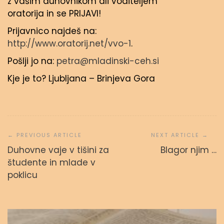
z vašim duhovnikom ali voditeljem
oratorija in se PRIJAVI!
Prijavnico najdeš na:
http://www.oratorij.net/vvo-1
.
Pošlji jo na:
petra@mladinski-ceh.si
Kje je to? Ljubljana – Brinjeva Gora
Navigacija
prispevka
Duhovne vaje v tišini za
Blagor njim …
študente in mlade v
Svetopisemske urice
poklicu
admin
23. septembra, 2023