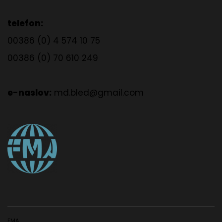
telefon:
00386 (0) 4 574 10 75
00386 (0) 70 610 249
e-naslov:
md.bled@gmail.com
FMA