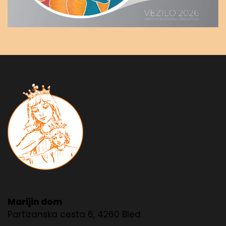
Marijin dom
Partizanska cesta 6, 4260 Bled