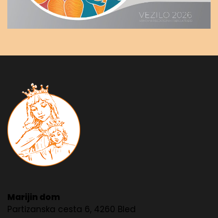
Marijin dom
Partizanska cesta 6, 4260 Bled