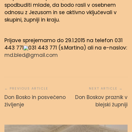
spodbuditi mlade, da bodo rasli v osebnem
odnosu z Jezusom in se aktivno vključevali v
skupini, župniji in kraju.
Prijave sprejemamo do 29.1.2015 na telefon
031
443 771
031 443 771
(s.Martina) ali na e-naslov:
md.bled@gmail.com
Navigacija
prispevka
Don Bosko in posvečeno
Don Boskov praznik v
Svetopisemske urice
življenje
blejski župniji
admin
23. septembra, 2023