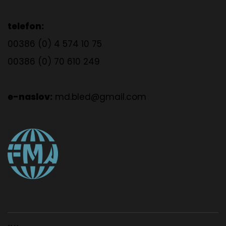
telefon:
00386 (0) 4 574 10 75
00386 (0) 70 610 249
e-naslov:
md.bled@gmail.com