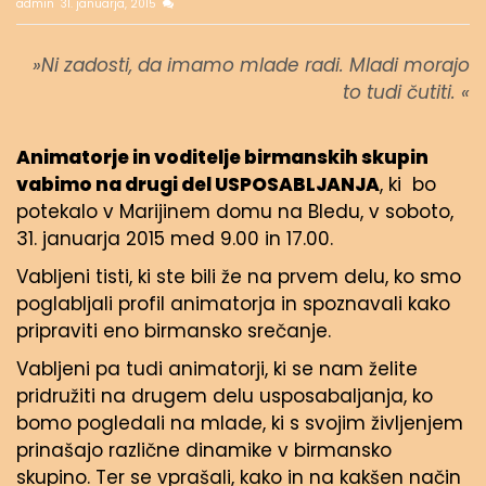
admin
31. januarja, 2015
»Ni zadosti, da imamo mlade radi. Mladi morajo
to tudi čutiti. «
Animatorje in voditelje birmanskih skupin
vabimo na drugi del USPOSABLJANJA
, ki bo
potekalo v Marijinem domu na Bledu, v soboto,
31. januarja 2015 med 9.00 in 17.00.
Vabljeni tisti, ki ste bili že na prvem delu, ko smo
poglabljali profil animatorja in spoznavali kako
pripraviti eno birmansko srečanje.
Vabljeni pa tudi animatorji, ki se nam želite
pridružiti na drugem delu usposabaljanja, ko
bomo pogledali na mlade, ki s svojim življenjem
prinašajo različne dinamike v birmansko
skupino. Ter se vprašali, kako in na kakšen način