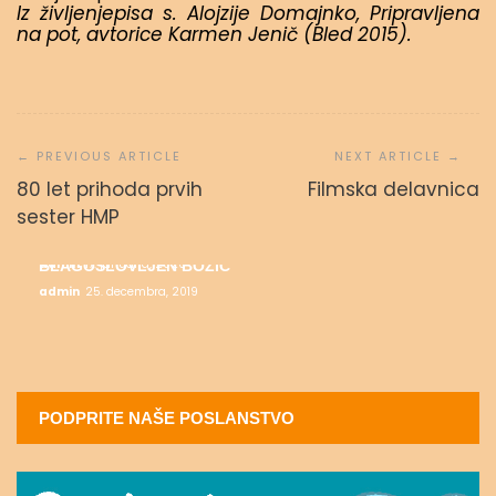
Iz življenjepisa s. Alojzije Domajnko, Pripravljena
na pot, avtorice Karmen Jenič (Bled 2015).
Navigacija
prispevka
80 let prihoda prvih
Filmska delavnica
ALI SE DARUJEM?
sester HMP
admin
2. februarja, 2020
MESEC SALEZIJANSKIH SVETNIKOV
admin
17. januarja, 2020
BLAGOSLOVLJEN BOŽIČ
admin
25. decembra, 2019
PODPRITE NAŠE POSLANSTVO