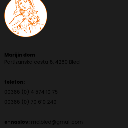
Marijin dom
Partizanska cesta 6, 4260 Bled
telefon:
00386 (0) 4 574 10 75
00386 (0) 70 610 249
e-naslov:
md.bled@gmail.com