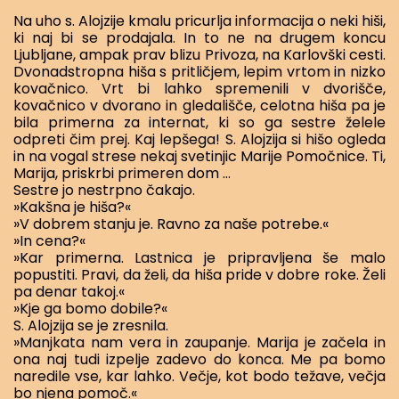
Na uho s. Alojzije kmalu pricurlja informacija o neki hiši,
ki naj bi se prodajala. In to ne na drugem koncu
Ljubljane, ampak prav blizu Privoza, na Karlovški cesti.
Dvonadstropna hiša s pritličjem, lepim vrtom in nizko
kovačnico. Vrt bi lahko spremenili v dvorišče,
kovačnico v dvorano in gledališče, celotna hiša pa je
bila primerna za internat, ki so ga sestre želele
odpreti čim prej. Kaj lepšega! S. Alojzija si hišo ogleda
in na vogal strese nekaj svetinjic Marije Pomočnice. Ti,
Marija, priskrbi primeren dom …
Sestre jo nestrpno čakajo.
»Kakšna je hiša?«
»V dobrem stanju je. Ravno za naše potrebe.«
»In cena?«
»Kar primerna. Lastnica je pripravljena še malo
popustiti. Pravi, da želi, da hiša pride v dobre roke. Želi
pa denar takoj.«
»Kje ga bomo dobile?«
S. Alojzija se je zresnila.
»Manjkata nam vera in zaupanje. Marija je začela in
ona naj tudi izpelje zadevo do konca. Me pa bomo
naredile vse, kar lahko. Večje, kot bodo težave, večja
bo njena pomoč.«