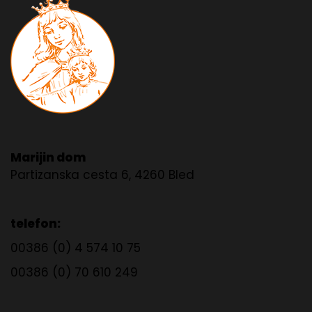
Marijin dom
Partizanska cesta 6, 4260 Bled
telefon:
00386 (0) 4 574 10 75
00386 (0) 70 610 249