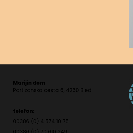
Marijin dom
Partizanska cesta 6, 4260 Bled
telefon:
00386 (0) 4 574 10 75
00386 (0) 70 610 249