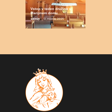
Vstop v teden družine v
Marijinem domu
admin
13. marca, 2025