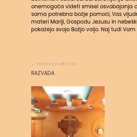
onemogoča videti smisel osvobajanja o
sama potrebna božje pomoči, Vas vljudn
materi Mariji, Gospodu Jezusu in nebešk
pokažejo svojo Božjo voljo. Naj tudi Vam
Navigacija
prispevka
Molitvena
RAZVADA
admin
31.