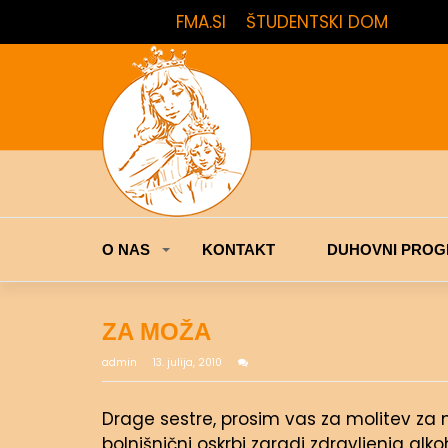
FMA.SI
ŠTUDENTSKI DOM
O NAS
KONTAKT
DUHOVNI PROG
ZA MOŽA
admin
13. julija, 2010
Drage sestre, prosim vas za molitev za
bolnišnični oskrbi zaradi zdravljenja a