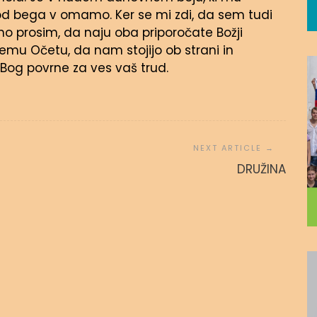
d bega v omamo. Ker se mi zdi, da sem tudi
o prosim, da naju oba priporočate Božji
emu Očetu, da nam stojijo ob strani in
 Bog povrne za ves vaš trud.
 povezanost
ZA SINA
DRUŽINA
 avgusta, 2020
admin
15. novembra, 2016