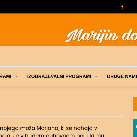
RAMI
IZOBRAŽEVALNI PROGRAMI
DRUGE NAME
 mojega moža Marjana, ki se nahaja v
lkohola. Je v hudem duhovnem boju, ki mu