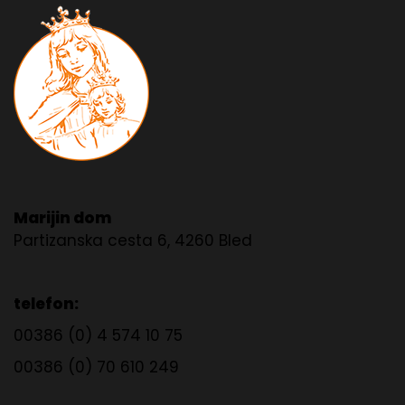
Marijin dom
Partizanska cesta 6, 4260 Bled
telefon:
00386 (0) 4 574 10 75
00386 (0) 70 610 249