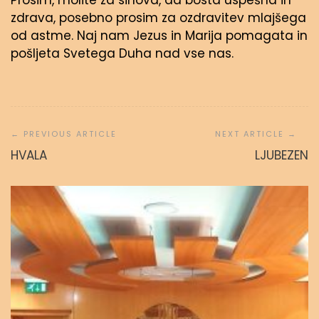
Prosim, molite za sinova, da bosta uspešna in
zdrava, posebno prosim za ozdravitev mlajšega
od astme. Naj nam Jezus in Marija pomagata in
pošljeta Svetega Duha nad vse nas.
Navigacija
prispevka
HVALA
LJUBEZEN