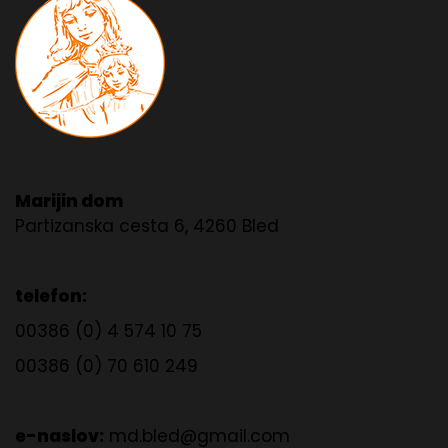
Marijin dom
Partizanska cesta 6, 4260 Bled
telefon:
00386 (0) 4 574 10 75
00386 (0) 70 610 249
e-naslov:
md.bled@gmail.com