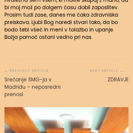
Hvaležna sem vsem, ki molite skupaj z mano, da
bi moj mož po dolgem času dobil zaposlitev.
Prosim tudi zase, danes me čaka zdravniška
preiskava. Ljubi Bog naredi stvari tako, da bo
bodo tebi všeč in meni v tolažbo in upanje.
Božja pomoč ostani vedno pri nas.
Navigacija
prispevka
Srečanje SMG-ja v
ZDRAVJE
Madridu – neposredni
prenosi