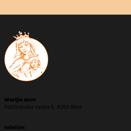
Marijin dom
Partizanska cesta 6, 4260 Bled
telefon: