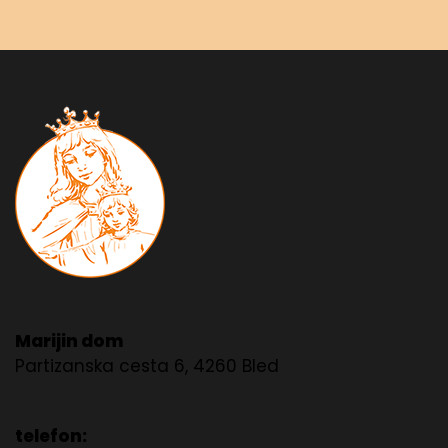
Marijin dom
Partizanska cesta 6, 4260 Bled
telefon: