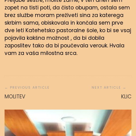
Preljube sestre, molite zame, v teh dneh sem
zopet na tisti poti, da čisto obupam, ostala sem
brez službe moram preživeti sina za katerega
skrbim sama, obiskovala in končala sem prve
dve leti Katehetsko pastoralne šole, ko bi se vsaj
pojavila kakšna možnost , da bi dobila
zaposlitev tako da bi poučevala verouk. Hvala
vam za vaša milostna srca.
Navigacija
prispevka
MOLITEV
KLIC