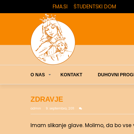
FMA.SI
ŠTUDENTSKI DOM
O NAS
KONTAKT
DUHOVNI PROG
ZDRAVJE
admin
9. septembra, 2011
Imam slikanje glave. Molimo, da bo vse v