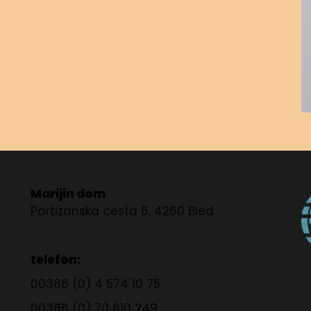
Marijin dom
Partizanska cesta 6, 4260 Bled
telefon:
00386 (0) 4 574 10 75
00386 (0) 70 610 249