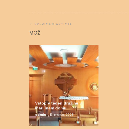
Navigacija
prispevka
Molitvena
MOŽ
admin
31.
Vstop v teden družine v
Marijinem domu
admin
13. marca, 2025