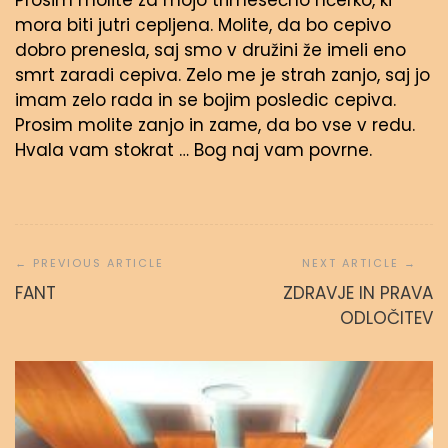
Prosim molite za mojo trimesečno hčerko, ki
mora biti jutri cepljena. Molite, da bo cepivo
dobro prenesla, saj smo v družini že imeli eno
smrt zaradi cepiva. Zelo me je strah zanjo, saj jo
imam zelo rada in se bojim posledic cepiva.
Prosim molite zanjo in zame, da bo vse v redu.
Hvala vam stokrat … Bog naj vam povrne.
Navigacija
prispevka
FANT
ZDRAVJE IN PRAVA
ODLOČITEV