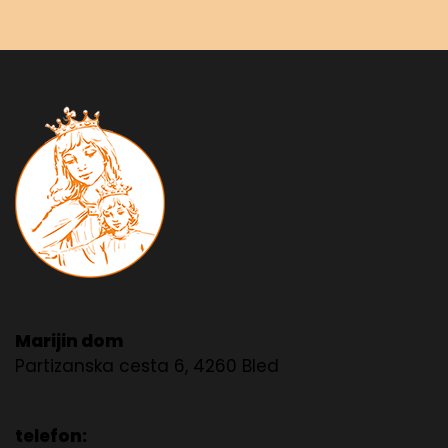
Marijin dom
Partizanska cesta 6, 4260 Bled
telefon: