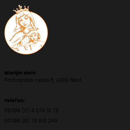
Marijin dom
Partizanska cesta 6, 4260 Bled
telefon:
00386 (0) 4 574 10 75
00386 (0) 70 610 249