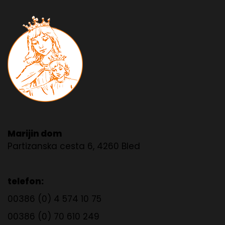
Marijin dom
Partizanska cesta 6, 4260 Bled
telefon:
00386 (0) 4 574 10 75
00386 (0) 70 610 249