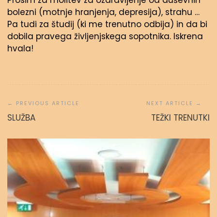
Prosim za molitev za ozdravljenje od duševnih
bolezni (motnje hranjenja, depresija), strahu …
Pa tudi za študij (ki me trenutno odbija) in da bi
dobila pravega življenjskega sopotnika. Iskrena
hvala!
Navigacija
prispevka
SLUŽBA
TEŽKI TRENUTKI