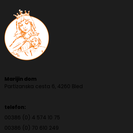
Marijin dom
Partizanska cesta 6, 4260 Bled
telefon:
00386 (0) 4 574 10 75
00386 (0) 70 610 249