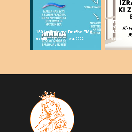
UTRINEK 
POČITNI
150 let redovne Družbe FMA
NA BLEDU
admin
25. septembra, 2022
admin
19.