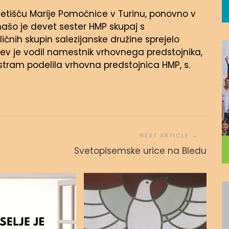
vetišču Marije Pomočnice v Turinu, ponovno v
ašo je devet sester HMP skupaj s
zličnih skupin salezijanske družine sprejelo
tev je vodil namestnik vrhovnega predstojnika,
sestram podelila vrhovna predstojnica HMP, s.
Svetopisemske urice na Bledu