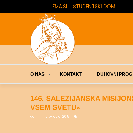
FMA.SI
ŠTUDENTSKI DOM
O NAS
KONTAKT
DUHOVNI PROG
146. SALEZIJANSKA MISIJO
VSEM SVETU«
admin
6. oktobra, 2015