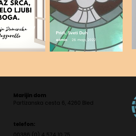
DUHOVNO-
ŠKIH PROGRAMOV
 2022
Pridi, Sveti Duh
 septembra, 2022
admin
26. maja, 2022
Marijin dom
Partizanska cesta 6, 4260 Bled
telefon:
00386 (0) 4 574 10 75