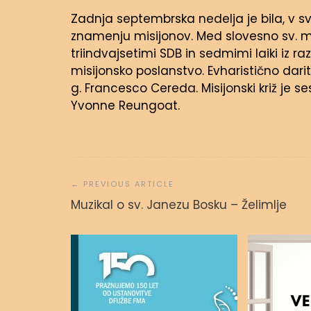
Zadnja septembrska nedelja je bila, v s
znamenju misijonov. Med slovesno sv. m
triindvajsetimi SDB in sedmimi laiki iz ra
misijonsko poslanstvo. Evharistično dari
g. Francesco Cereda. Misijonski križ je 
Yvonne Reungoat.
Navigacija
prispevka
Muzikal o sv. Janezu Bosku – Želimlje