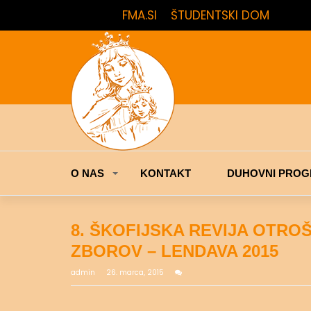
FMA.SI
ŠTUDENTSKI DOM
O NAS
KONTAKT
DUHOVNI PROG
8. ŠKOFIJSKA REVIJA OTROŠ
ZBOROV – LENDAVA 2015
admin
26. marca, 2015