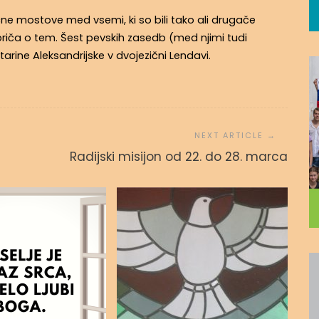
zlične mostove med vsemi, ki so bili tako ali drugače
e priča o tem. Šest pevskih zasedb (med njimi tudi
tarine Aleksandrijske v dvojezični Lendavi.
Radijski misijon od 22. do 28. marca
DUHOVNO-