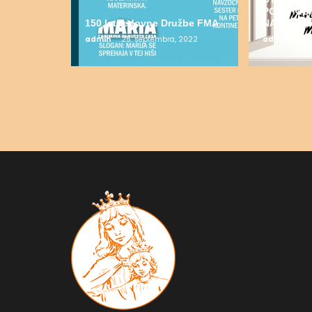
POČITNI
150 let redovne Družbe FMA
NA BLEDU
admin
25. septembra, 2022
admin
19.