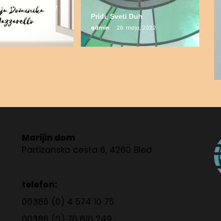
ŠKIH PROGRAMOV
 2022
Pridi, Sveti Duh
 septembra, 2022
admin
26. maja, 2022
Marijin dom
Partizanska cesta 6, 4260 Bled
telefon:
00386 (0) 4 574 10 75
00386 (0) 70 610 249