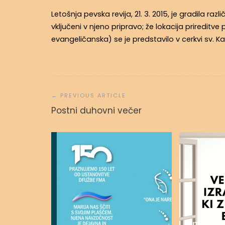
Letošnja pevska revija, 21. 3. 2015, je gradila ra
vključeni v njeno pripravo; že lokacija prireditv
evangeličanska) se je predstavilo v cerkvi sv. Ka
Navigacija
prispevka
Postni duhovni večer
UTRINEK 