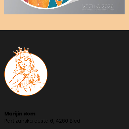
Marijin dom
Partizanska cesta 6, 4260 Bled