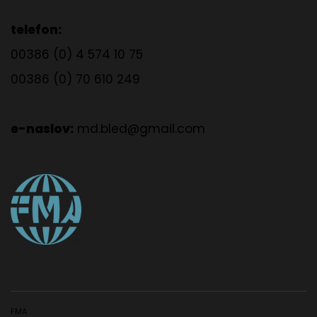
telefon:
00386 (0) 4 574 10 75
00386 (0) 70 610 249
e-naslov:
md.bled@gmail.com
FMA