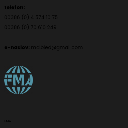
telefon:
00386 (0) 4 574 10 75
00386 (0) 70 610 249
e-naslov:
md.bled@gmail.com
FMA