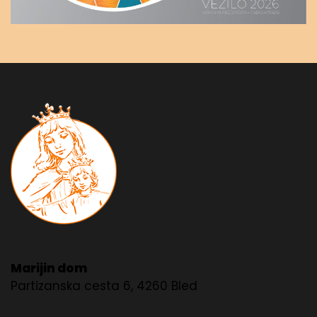
Marijin dom
Partizanska cesta 6, 4260 Bled