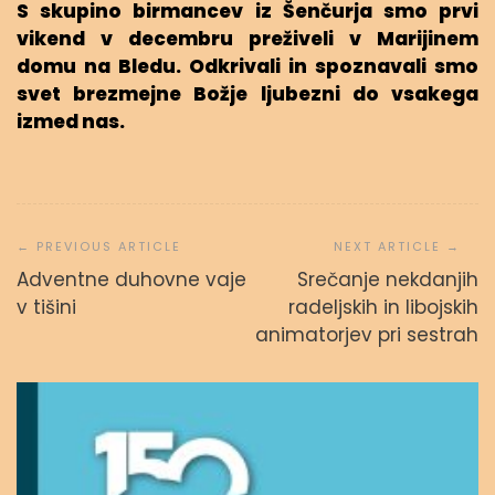
S skupino birmancev iz Šenčurja smo prvi
vikend v decembru preživeli v Marijinem
domu na Bledu. Odkrivali in spoznavali smo
svet brezmejne Božje ljubezni do vsakega
izmed nas.
Navigacija
prispevka
Adventne duhovne vaje
Srečanje nekdanjih
v tišini
radeljskih in libojskih
animatorjev pri sestrah