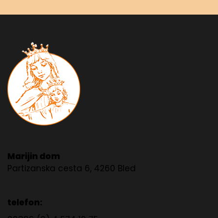
Marijin dom
Partizanska cesta 6, 4260 Bled
telefon: