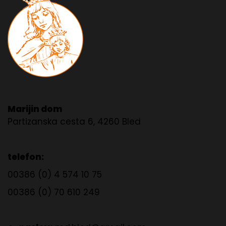
Marijin dom
Partizanska cesta 6, 4260 Bled
telefon:
00386 (0) 4 574 10 75
00386 (0) 70 610 249