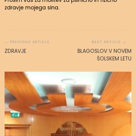
Prosim vas za molitev za psihično in fizično
zdravje mojega sina.
Navigacija
prispevka
ZDRAVJE
BLAGOSLOV V NOVEM
ŠOLSKEM LETU