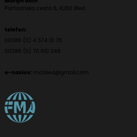
Marijin dom
Partizanska cesta 6, 4260 Bled
telefon:
00386 (0) 4 574 10 75
00386 (0) 70 610 249
e-naslov:
md.bled@gmail.com