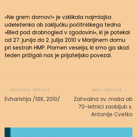
»Ne grem domov!« je vzklikala najmlajša
udeleženka ob zaključku počitniškega tedna
»Bled pod drobnogled v zgodovini«, ki je potekal
od 27. junija do 2. julija 2010 v Marijinem domu
pri sestrah HMP. Plamen veselja, ki smo ga skozi
teden prižigali nas je prijateljsko povezal.
Navigacija
prispevka
Evharistija /SEK, 2010/
Zahvalna sv. maša ob
70-letnici zaobljub s.
Antonije Cvetko