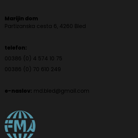
Marijin dom
Partizanska cesta 6, 4260 Bled
telefon:
00386 (0) 4 574 10 75
00386 (0) 70 610 249
e-naslov:
md.bled@gmail.com