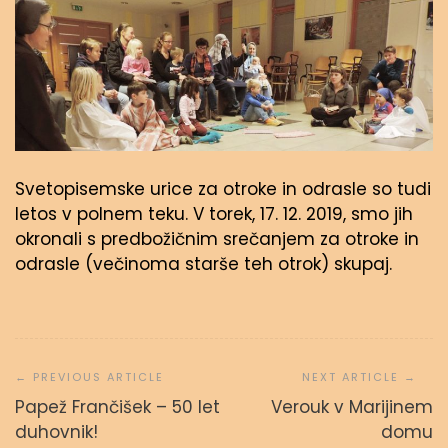
Svetopisemske urice za otroke in odrasle so tudi
letos v polnem teku. V torek, 17. 12. 2019, smo jih
okronali s predbožičnim srečanjem za otroke in
odrasle (večinoma starše teh otrok) skupaj.
Navigacija
prispevka
Papež Frančišek – 50 let
Verouk v Marijinem
duhovnik!
domu