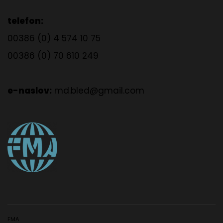
telefon:
00386 (0) 4 574 10 75
00386 (0) 70 610 249
e-naslov:
md.bled@gmail.com
FMA