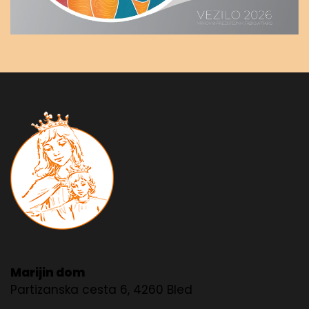
Marijin dom
Partizanska cesta 6, 4260 Bled