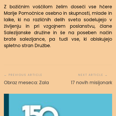
Z božičnim voščilom želim doseči vse hčere
Marije Pomočnice osebno in skupnosti, mlade in
laike, ki na različnih delih sveta sodelujejo v
življenju in pri vzgojnem poslanstvu, člane
Salezijanske družine in še na poseben način
brate salezijance, pa tudi vse, ki obiskujejo
spletno stran Družbe.
Navigacija
prispevka
Obraz meseca: Zala
17 novih misijonark