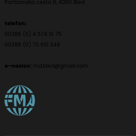
Partizanska cesta 6, 4260 Bled
telefon:
00386 (0) 4 574 10 75
00386 (0) 70 610 249
e-naslov:
md.bled@gmail.com