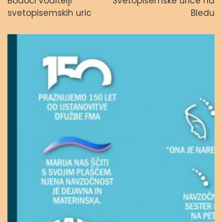
Bodoči voditelji
Svetopisemske urice na
svetopisemskih uric
Bledu