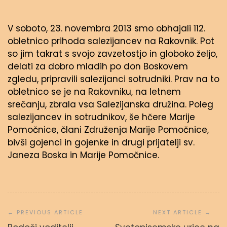
V soboto, 23. novembra 2013 smo obhajali 112.
obletnico prihoda salezijancev na Rakovnik. Pot
so jim takrat s svojo zavzetostjo in globoko željo,
delati za dobro mladih po don Boskovem
zgledu, pripravili salezijanci sotrudniki. Prav na to
obletnico se je na Rakovniku, na letnem
srečanju, zbrala vsa Salezijanska družina. Poleg
salezijancev in sotrudnikov, še hčere Marije
Pomočnice, člani Združenja Marije Pomočnice,
bivši gojenci in gojenke in drugi prijatelji sv.
Janeza Boska in Marije Pomočnice.
Navigacija
prispevka