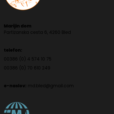
Marijin dom
Partizanska cesta 6, 4260 Bled
telefon:
00386 (0) 4 574 10 75
00386 (0) 70 610 249
e-naslov:
md.bled@gmail.com