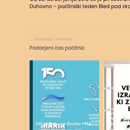
Duhovno – počitniški teden Bled pod drob
Navigacija
prispevka
Podarjeni čas počitnic
UTRINEK 
POČITNI
150 let redovne Družbe FMA
NA BLEDU