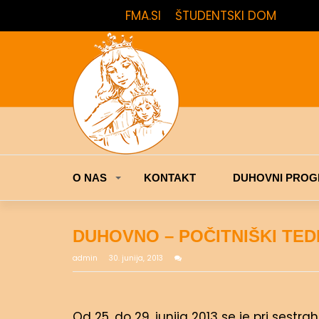
FMA.SI
ŠTUDENTSKI DOM
O NAS
KONTAKT
DUHOVNI PROG
DUHOVNO – POČITNIŠKI TED
admin
30. junija, 2013
Od 25. do 29. junija 2013 se je pri sest