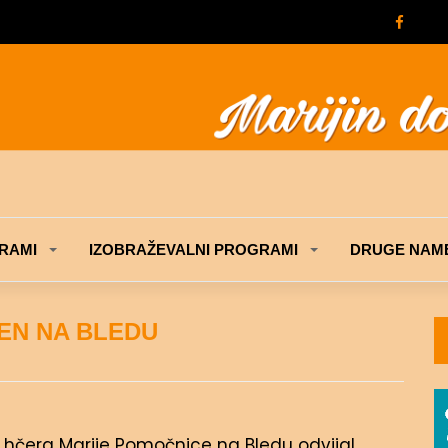
RAMI
IZOBRAŽEVALNI PROGRAMI
DRUGE NAME
EN NA BLEDU
rah hčera Marije Pomočnice na Bledu odvijal