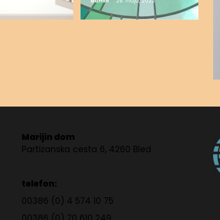
 septembra, 2022
admin
26. maja, 2022
Marijin dom
Partizanska cesta 6, 4260 Bled
telefon:
00386 (0) 4 574 10 75
00386 (0) 70 610 249