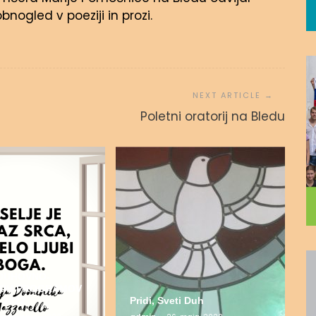
nogled v poeziji in prozi.
Poletni oratorij na Bledu
DUHOVNO-
ŠKIH PROGRAMOV
 2022
Pridi, Sveti Duh